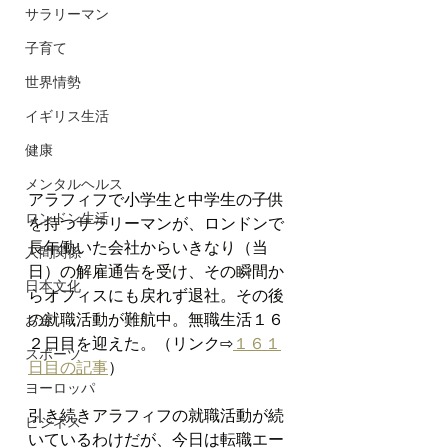
サラリーマン
子育て
世界情勢
イギリス生活
健康
メンタルヘルス
アラフィフで小学生と中学生の子供
ロンドン生活
を持つサラリーマンが、ロンドンで
長年働いた会社からいきなり（当
人間関係
日）の解雇通告を受け、その瞬間か
日本文化
らオフィスにも戻れず退社。その後
の就職活動が難航中。無職生活１６
お金
２日目を迎えた。（リンク⇨
１６１
スポーツ
日目の記事
）
ヨーロッパ
引き続きアラフィフの就職活動が続
ビジネス
いているわけだが、今日は転職エー