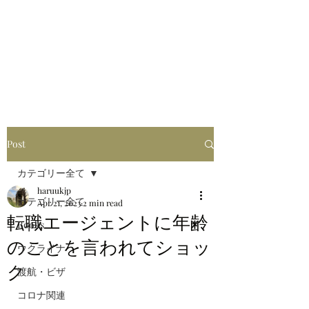
はるブログ
独り歩き浪人の詩
HARU
Post
カテゴリー全て
haruukjp
カテゴリー全て
Apr 21, 2023
2 min read
転職エージェントに年齢
Books
のことを言われてショッ
ウクライナ
ク
渡航・ビザ
コロナ関連