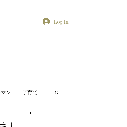
Log In
Home
About
Contact
TikTok feed
Twitter
ーマン
子育て
間関係
日本文化
まし