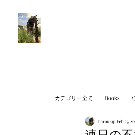
はるブログ
独り歩き浪人の詩
HARU
カテゴリー全て
Books
世界情勢
haruukjp
イギリス生活
Feb 27, 20
連日の不