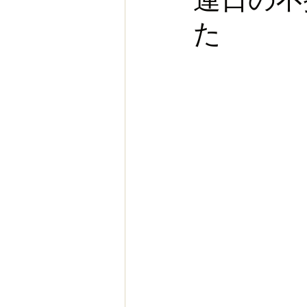
た
お金
スポーツ
ヨー