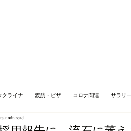
ウクライナ
渡航・ビザ
コロナ関連
サラリ
23
2 min read
健康
メンタルヘルス
ロンドン生活
人
採用報告に、流石に萎え