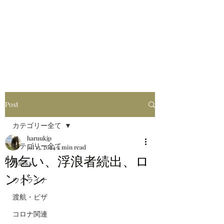
はるブログ
独り歩き浪人の詩
HARU
Post
カテゴリー全て
haruukjp
カテゴリー全て
Jul 13, 2024
2 min read
物乞い、浮浪者続出、ロ
Books
ンドン
ウクライナ
渡航・ビザ
コロナ関連