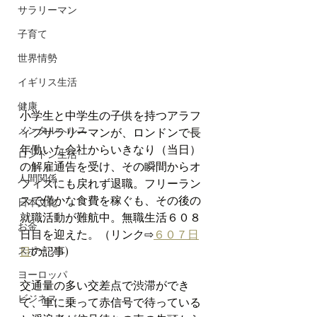
サラリーマン
子育て
世界情勢
イギリス生活
健康
小学生と中学生の子供を持つアラフ
メンタルヘルス
ィフサラリーマンが、ロンドンで長
年働いた会社からいきなり（当日）
ロンドン生活
の解雇通告を受け、その瞬間からオ
人間関係
フィスにも戻れず退職。フリーラン
スで僅かな食費を稼ぐも、その後の
日本文化
就職活動が難航中。無職生活６０８
お金
日目を迎えた。（リンク⇨
６０７日
スポーツ
目
の記事)
ヨーロッパ
交通量の多い交差点で渋滞ができ
ビジネス
て、車に乗って赤信号で待っている