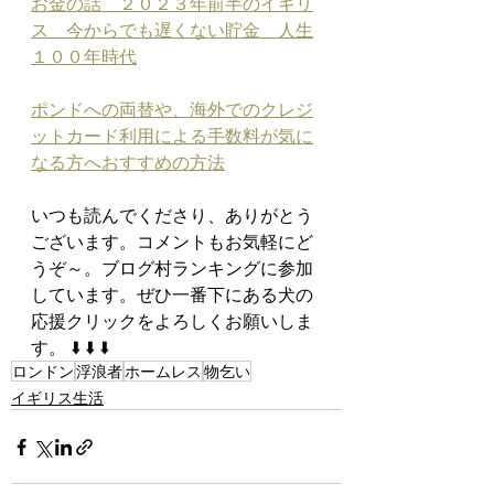
お金の話　２０２３年前半のイギリ
ス　今からでも遅くない貯金　人生
１００年時代
ポンドへの両替や、海外でのクレジ
ットカード利用による手数料が気に
なる方へおすすめの方法
いつも読んでくださり、ありがとう
ございます。コメントもお気軽にど
うぞ～。ブログ村ランキングに参加
しています。ぜひ一番下にある犬の
応援クリックをよろしくお願いしま
す。 ⬇️ ⬇️ ⬇️
ロンドン
浮浪者
ホームレス
物乞い
イギリス生活