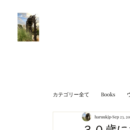
はるブログ
独り歩き浪人の詩
HARU
カテゴリー全て
Books
世界情勢
haruukjp
イギリス生活
Sep 23, 2
３０歳にな