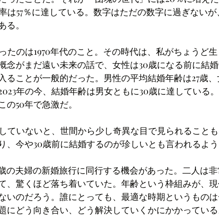
進学率は57％に達している。数字はただの数字に過ぎない
ある。
なったのは1970年代のこと。その時代は、私がちょうど
概念がまだ遠い未来の話で、女性は30歳になる前に結
入ることが一般的だった。男性の平均結婚年齢は27歳、
2023年の今、結婚年齢は男女ともに30歳に達している
この50年で急激だ。
婚していないと、世間から少し奇異な目で見られること
り、今や30歳前に結婚するのが珍しいとも言われるよ
22歳の夫婦の新婚旅行に同行する機会があった。二人は
て、驚くほど落ち着いていた。年齢という枠組みが、現
ないのだろう。誰にとっても、最適な時期というものは
題にどう向き合い、どう解決していくかにかかっている