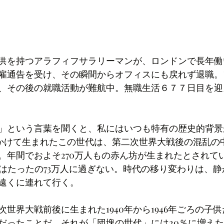
供を持つアラフィフサラリーマンが、ロンドンで長年働
雇通告を受け、その瞬間からオフィスにも戻れず退職。
、その後の就職活動が難航中。無職生活６７７日目を迎
」という言葉を聞くと、私にはいつも特有の歴史的背景
9年にかけて生まれたこの世代は、第二次世界大戦後の混乱
。年間でおよそ270万人もの赤ん坊が生まれたとされて
生数はたったの73万人に過ぎない。時代の移り変わりは、
遠くに連れて行く。
世界大戦前後に生まれた1940年から1946年ごろの子
度だったことだ。それが「団塊の世代」には20％に増え