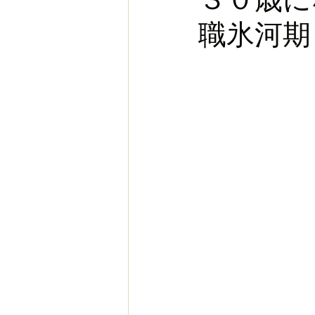
職氷河期
お金
スポーツ
ヨー