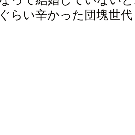
ぐらい辛かった団塊世代
ロッパ
ビジネス