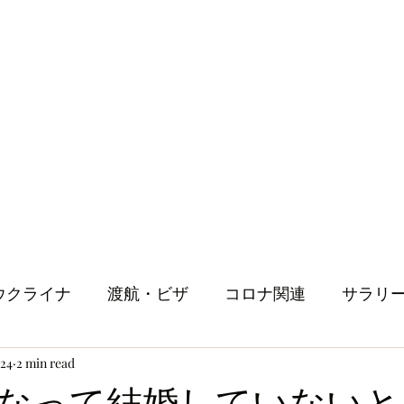
ウクライナ
渡航・ビザ
コロナ関連
サラリ
024
2 min read
健康
メンタルヘルス
ロンドン生活
人
って結婚していないと. .