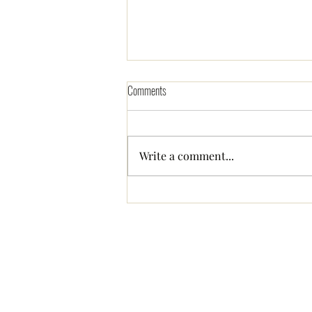
Comments
Write a comment...
あと何回、会えるだろうか ー
半世紀を生き、旧友と再会し
て思うこと