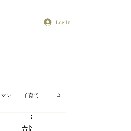
Log In
Home
About
Contact
TikTok feed
Twitter
ーマン
子育て
間関係
日本文化
 . 就