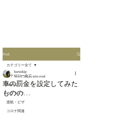
はるブログ
独り歩き浪人の詩
HARU
Post
カテゴリー全て
haruukjp
カテゴリー全て
Nov 8, 2024
5 min read
車の罰金を設定してみた
Books
ものの. . .
ウクライナ
渡航・ビザ
コロナ関連