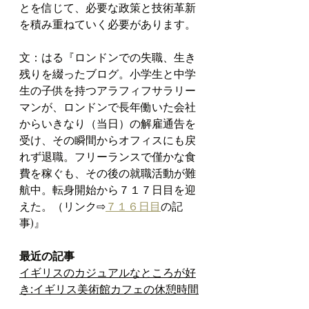
とを信じて、必要な政策と技術革新
を積み重ねていく必要があります。
文：はる『ロンドンでの失職、生き
残りを綴ったブログ。
小学生と中学
生の子供を持つアラフィフサラリー
マンが、ロンドンで長年働いた会社
からいきなり（当日）の解雇通告を
受け、その瞬間からオフィスにも戻
れず退職。フリーランスで僅かな食
費を稼ぐも、その後の就職活動が難
航中。転身開始から７１７日目を迎
えた。（リンク⇨
７１６日目
の記
事)』
最近の記事
イギリスのカジュアルなところが好
き:イギリス美術館カフェの休憩時間