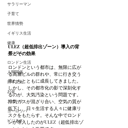
サラリーマン
子育て
世界情勢
イギリス生活
健康
ULEZ（超低排出ゾーン）導入の背
メンタルヘルス
景とその効果
ロンドン生活
ロンドンという都市は、無限に広が
人間関係
る高層ビルの群れや、常に行き交う
車たちとともに成長してきました。
日本文化
しかし、その都市化の影で深刻化す
お金
るのが、大気汚染という問題です。
排気ガスが混ざり合い、空気の質が
スポーツ
低下し、日々生活する人々に健康リ
ヨーロッパ
スクをもたらす。そんな中でロンド
ビジネス
ンが導入したのがULEZ（超低排出ゾ