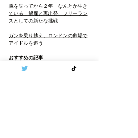
職を失ってから２年　なんとか生き
ている　解雇と再出発、フリーラン
スとしての新たな挑戦
ガンを乗り越え、ロンドンの劇場で
アイドルを追う
おすすめの記事
お金の話　２０２３年前半のイギリ
ス　今からでも遅くない貯金　人生
１００年時代
ポンドへの両替や、海外でのクレジ
ットカード利用による手数料が気に
なる方へおすすめの方法
ロンドン
ULEZ
環境汚染
EV
ディーゼル車
世界情勢