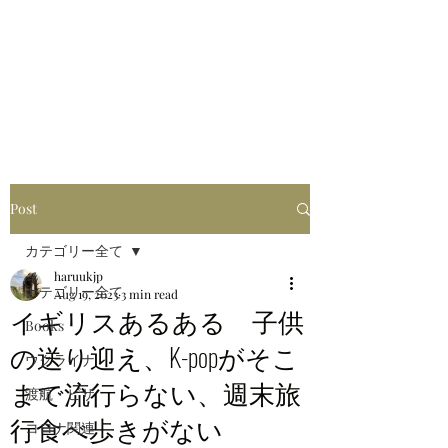
はるブログ
独り歩き浪人の詩
HARU
Post
カテゴリー全て
haruukjp
カテゴリー全て
Aug 19, 2023
3 min read
イギリスあるある 子供
Books
の送り迎え、K-popがそこ
ウクライナ
まで流行らない、週末旅
渡航・ビザ
行食べ歩きがない
コロナ関連