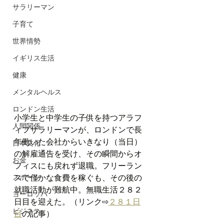
サラリーマン
子育て
世界情勢
イギリス生活
健康
メンタルヘルス
ロンドン生活
小学生と中学生の子供を持つアラフ
人間関係
ィフサラリーマンが、ロンドンで長
年働いた会社からいきなり（当日）
日本文化
の解雇通告を受け、その瞬間からオ
お金
フィスにも戻れず退職。フリーラン
スポーツ
スで僅かな食費を稼ぐも、その後の
就職活動が難航中。無職生活２８２
ヨーロッパ
日目を迎えた。（リンク⇨
２８１日
ビジネス
目
の記事）