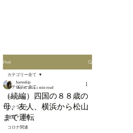
はるブログ
独り歩き浪人の詩
HARU
Post
カテゴリー全て
haruukjp
カテゴリー全て
Mar 16, 2024
2 min read
（続編）四国の８８歳の
Books
母、友人、横浜から松山
ウクライナ
まで運転
渡航・ビザ
コロナ関連