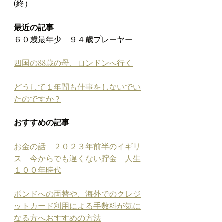
(終）
最近の記事
６０歳最年少　９４歳プレーヤー
四国の88歳の母、ロンドンへ行く
どうして１年間も仕事をしないでい
たのですか？
おすすめの記事
お金の話　２０２３年前半のイギリ
ス　今からでも遅くない貯金　人生
１００年時代
ポンドへの両替や、海外でのクレジ
ットカード利用による手数料が気に
なる方へおすすめの方法