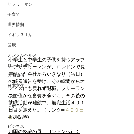
サラリーマン
子育て
世界情勢
イギリス生活
健康
メンタルヘルス
小学生と中学生の子供を持つアラフ
ロンドン生活
ィフサラリーマンが、ロンドンで長
年働いた会社からいきなり（当日）
人間関係
の解雇通告を受け、その瞬間からオ
日本文化
フィスにも戻れず退職。フリーラン
スで僅かな食費を稼ぐも、その後の
お金
就職活動が難航中。無職生活４９１
スポーツ
日目を迎えた。（リンク⇨
４９０日
ヨーロッパ
目
の記事)
ビジネス
四国の88歳の母、ロンドンへ行く