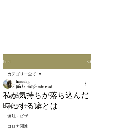
はるブログ
独り歩き浪人の詩
HARU
Post
カテゴリー全て
haruukjp
カテゴリー全て
Jan 22, 2023
2 min read
私が気持ちが落ち込んだ
Books
時にする癖とは
ウクライナ
渡航・ビザ
コロナ関連