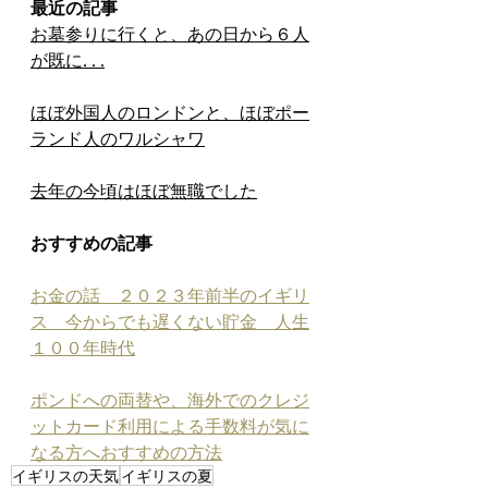
最近の記事
お墓参りに行くと、あの日から６人
が既に. . .
ほぼ外国人のロンドンと、ほぼポー
ランド人のワルシャワ
去年の今頃はほぼ無職でした
おすすめの記事
お金の話　２０２３年前半のイギリ
ス　今からでも遅くない貯金　人生
１００年時代
ポンドへの両替や、海外でのクレジ
ットカード利用による手数料が気に
なる方へおすすめの方法
イギリスの天気
イギリスの夏