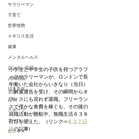
サラリーマン
子育て
世界情勢
イギリス生活
健康
メンタルヘルス
ロンドン生活
小学生と中学生の子供を持つアラフ
ィフサラリーマンが、ロンドンで長
人間関係
年働いた会社からいきなり（当日）
日本文化
の解雇通告を受け、その瞬間からオ
フィスにも戻れず退職。フリーラン
お金
スで僅かな食費を稼ぐも、その後の
スポーツ
就職活動が難航中。無職生活６３８
ヨーロッパ
日目を迎えた。（リンク⇨
６３７日
目
の記事)
ビジネス