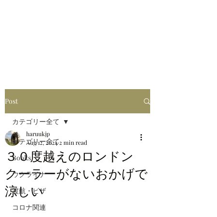
はるブログ
独り歩き浪人の詩
HARU
Post
カテゴリー全て
haruukjp
カテゴリー全て
Aug 12, 2024
2 min read
３０度越えのロンドン
Books
クーラーがないおかげで
ウクライナ
涼しい
渡航・ビザ
コロナ関連