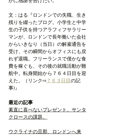
かに感謝を告げたい。
文：はる『ロンドンでの失職、生き
残りを綴ったブログ。
小学生と中学
生の子供を持つアラフィフサラリー
マンが、ロンドンで長年働いた会社
からいきなり（当日）の解雇通告を
受け、その瞬間からオフィスにも戻
れず退職。フリーランスで僅かな食
費を稼ぐも、その後の就職活動が難
航中。転身開始から７６４日目を迎
えた。（リンク⇨
７６３日目
の記
事)』
最近の記事
素直に喜べないプレゼント。サンタ
クロースの課題。
ウクライナの旦那、ロンドンへ来