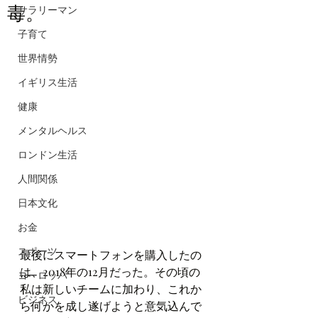
毒。
サラリーマン
子育て
世界情勢
イギリス生活
健康
メンタルヘルス
ロンドン生活
人間関係
日本文化
お金
スポーツ
最後にスマートフォンを購入したの
は、2018年の12月だった。その頃の
ヨーロッパ
私は新しいチームに加わり、これか
ビジネス
ら何かを成し遂げようと意気込んで