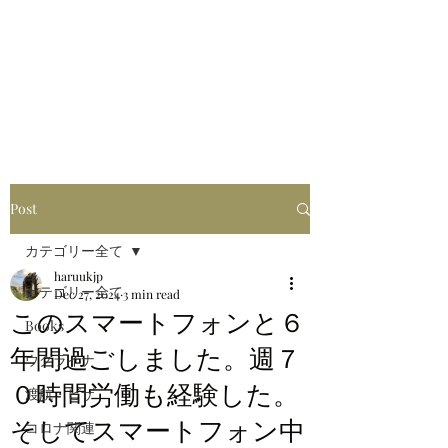
はるブログ
独り歩き浪人の詩
HARU
Post
カテゴリー全て
haruukjp
カテゴリー全て
Dec 27, 2024
3 min read
このスマートフォンと６
Books
年間過ごしました。週７
ウクライナ
０時間労働も経験した。
渡航・ビザ
そしてスマートフォン中
コロナ関連