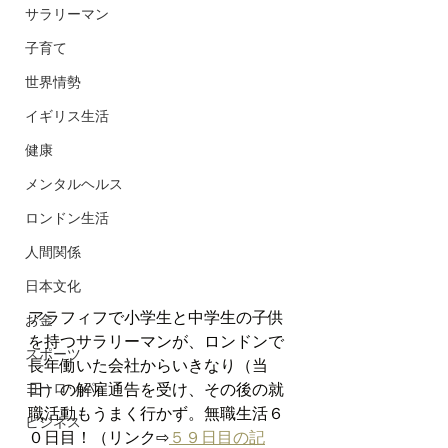
サラリーマン
子育て
世界情勢
イギリス生活
健康
メンタルヘルス
ロンドン生活
人間関係
日本文化
アラフィフで小学生と中学生の子供
お金
を持つサラリーマンが、ロンドンで
スポーツ
長年働いた会社からいきなり（当
日）の解雇通告を受け、その後の就
ヨーロッパ
職活動もうまく行かず。無職生活６
ビジネス
０日目！（リンク⇨
５９日目の記