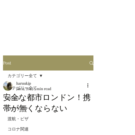
はるブログ
独り歩き浪人の詩
HARU
Post
カテゴリー全て
haruukjp
カテゴリー全て
Jan 9, 2023
3 min read
安全な都市ロンドン！携
Books
帯が無くならない
ウクライナ
渡航・ビザ
コロナ関連