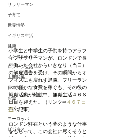
サラリーマン
子育て
世界情勢
イギリス生活
健康
小学生と中学生の子供を持つアラフ
メンタルヘルス
ィフサラリーマンが、ロンドンで長
年働いた会社からいきなり（当日）
ロンドン生活
の解雇通告を受け、その瞬間からオ
人間関係
フィスにも戻れず退職。フリーラン
スで僅かな食費を稼ぐも、その後の
日本文化
就職活動が難航中。無職生活４６８
お金
日目を迎えた。（リンク⇨
４６７日
スポーツ
目
の記事)
ヨーロッパ
ロンドン駐在という夢のような仕事
ビジネス
をもらって、この会社に尽くそうと