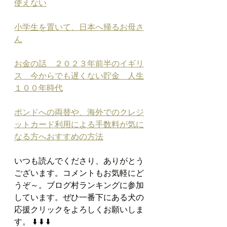
使えない
小学生を置いて、日本へ帰るお母さ
ん
お金の話　２０２３年前半のイギリ
ス　今からでも遅くない貯金　人生
１００年時代
ポンドへの両替や、海外でのクレジ
ットカード利用による手数料が気に
なる方へおすすめの方法
いつも読んでくださり、ありがとう
ございます。コメントもお気軽にど
うぞ～。ブログ村ランキングに参加
しています。ぜひ一番下にある犬の
応援クリックをよろしくお願いしま
す。 ⬇️ ⬇️ ⬇️