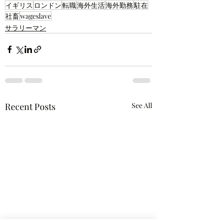
イギリス
ロンドン
転職
海外生活
海外勤務
駐在
社畜
wageslave
サラリーマン
Recent Posts
See All