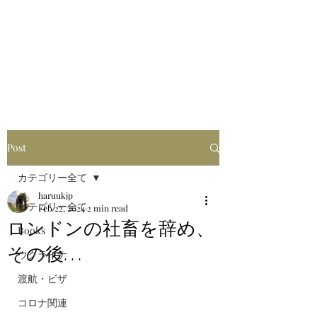
はるブログ
独り歩き浪人の詩
HARU
Post
カテゴリー全て
haruukjp
カテゴリー全て
Feb 22, 2024
2 min read
ロンドンの社畜を辞め、
Books
その後. . .
ウクライナ
渡航・ビザ
コロナ関連