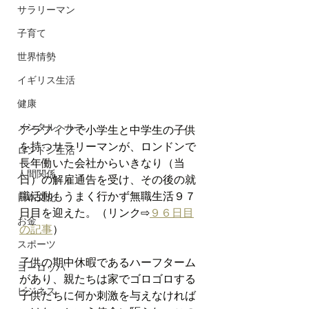
サラリーマン
子育て
世界情勢
イギリス生活
健康
メンタルヘルス
アラフィフで小学生と中学生の子供
を持つサラリーマンが、ロンドンで
ロンドン生活
長年働いた会社からいきなり（当
人間関係
日）の解雇通告を受け、その後の就
職活動もうまく行かず無職生活９７
日本文化
日目を迎えた。（リンク⇨
９６日目
お金
の記事
）
スポーツ
子供の期中休暇であるハーフターム
ヨーロッパ
があり、親たちは家でゴロゴロする
ビジネス
子供たちに何か刺激を与えなければ