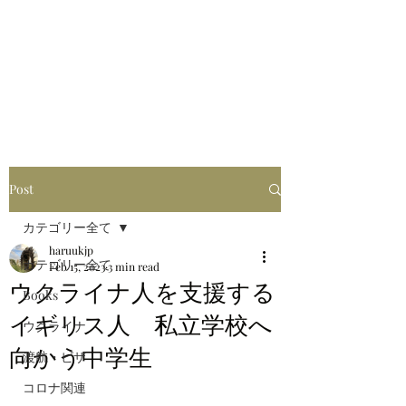
はるブログ
独り歩き浪人の詩
HARU
Post
カテゴリー全て
haruukjp
カテゴリー全て
Feb 15, 2023
3 min read
ウクライナ人を支援する
Books
イギリス人 私立学校へ
ウクライナ
向かう中学生
渡航・ビザ
コロナ関連