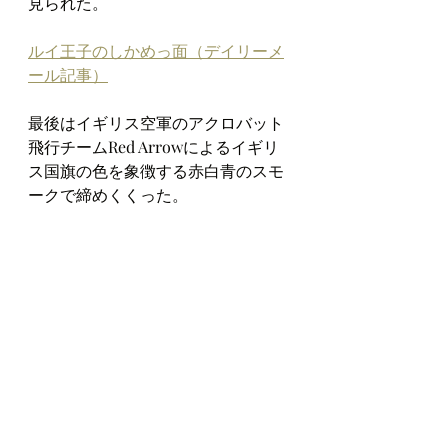
見られた。
ルイ王子のしかめっ面（デイリーメ
ール記事）
最後はイギリス空軍のアクロバット
飛行チームRed Arrowによるイギリ
ス国旗の色を象徴する赤白青のスモ
ークで締めくくった。