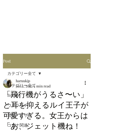
はるブログ
独り歩き浪人の詩
HARU
Post
カテゴリー全て
haruukjp
カテゴリー全て
Jun 2, 2022
2 min read
「飛行機がうるさ〜い」
Books
と耳を抑えるルイ王子が
ウクライナ
可愛すぎる。女王からは
渡航・ビザ
「あ、ジェット機ね！
コロナ関連