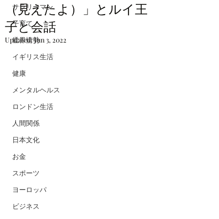
（見えたよ）」とルイ王
サラリーマン
子と会話
子育て
Updated:
世界情勢
Jun 3, 2022
イギリス生活
健康
メンタルヘルス
ロンドン生活
人間関係
日本文化
お金
スポーツ
ヨーロッパ
ビジネス