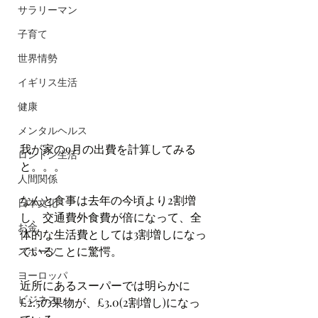
サラリーマン
子育て
世界情勢
イギリス生活
健康
メンタルヘルス
我が家の9月の出費を計算してみる
ロンドン生活
と。。。
人間関係
なんと食事は去年の今頃より2割増
日本文化
し、交通費外食費が倍になって、全
お金
体的な生活費としては3割増しになっ
ていることに驚愕。
スポーツ
ヨーロッパ
近所にあるスーパーでは明らかに
ビジネス
£2.5の果物が、£3.0(2割増し)になっ