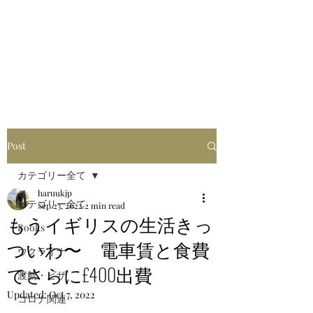
はるブログ
独り歩き浪人の詩
HARU
Post
カテゴリー全て
haruukjp
カテゴリー全て
Sep 23, 2022
2 min read
もうイギリスの生活きっ
Books
ついわ〜 電車賃と食費
ウクライナ
でさらに£400出費
渡航・ビザ
Updated:
Oct 7, 2022
コロナ関連