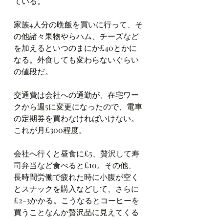
ている。
家族4人分の晩飯を買いに行って、そ
の他諸々果物やらハム、チーズなど
を加えるといつのまにか£40とかに
なる。外食しても変わらないぐらい
の値段だ。
交通費は会社への通勤が、在宅ワー
クから週5に変更になったので、電車
の定期券を買わなければいけない。
これが月£300程度。
会社へ行くと昼食に£5、贅沢して寿
司弁当など食べると£10。その他、
長時間労働で疲れた時に小腹が空く
とスナックを購入などして、さらに
£2-3かかる。こうなるとコーヒーを
買うことなんか贅沢品に見えてくる