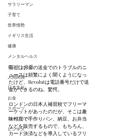
サラリーマン
子育て
世界情勢
イギリス生活
健康
メンタルヘルス
ロンドン生活
最近はお金の送金でのトラブルのニ
ュースは頻繁によく聞くようになっ
人間関係
たけど、Revolutは電話番号だけで送
日本文化
金ができるのね。驚愕。
お金
ロンドンの日本人補習校でフリーマ
スポーツ
ーケットがあったのだが、そこは趣
味程度で手作りパン、納豆、お弁当
ヨーロッパ
などを販売するもので、もちろん、
ビジネス
カード決済などを導入しているフリ