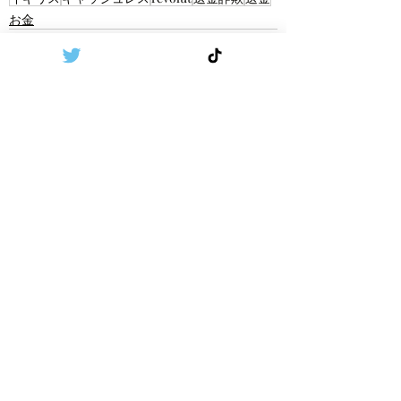
お金
Recent Posts
See All