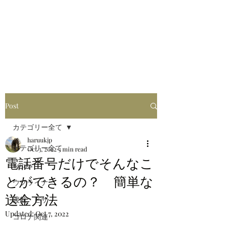
はるブログ
独り歩き浪人の詩
HARU
Post
カテゴリー全て
haruukjp
カテゴリー全て
Oct 3, 2022
3 min read
電話番号だけでそんなこ
Books
とができるの？ 簡単な
ウクライナ
送金方法
渡航・ビザ
Updated:
Oct 7, 2022
コロナ関連