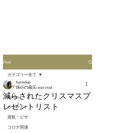
はるブログ
独り歩き浪人の詩
HARU
Post
カテゴリー全て
haruukjp
カテゴリー全て
Dec 9, 2022
2 min read
減らされたクリスマスプ
Books
レゼントリスト
ウクライナ
渡航・ビザ
コロナ関連