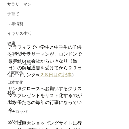
サラリーマン
子育て
世界情勢
イギリス生活
健康
アラフィフで小学生と中学生の子供
メンタルヘルス
を持つサラリーマンが、ロンドンで
長年働いた会社からいきなり（当
ロンドン生活
日）の解雇通告を受けてから２９日
人間関係
目。（リンク⇨
２８日目の記事
）
日本文化
サンタクロースへお願いするクリス
お金
マスプレゼントをリスト化するのが
スポーツ
我が子たちの毎年の行事になってい
る。
ヨーロッパ
ビジネス
今では巨大ショッピングサイトに行