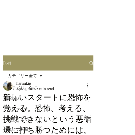
はるブログ
独り歩き浪人の詩
HARU
Post
カテゴリー全て
haruukjp
カテゴリー全て
Apr 19, 2022
2 min read
新しいスタートに恐怖を
Books
覚える。恐怖、考える、
ウクライナ
挑戦できないという悪循
渡航・ビザ
環に打ち勝つためには。
コロナ関連