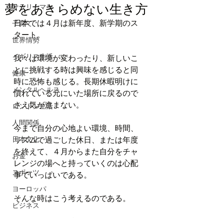
夢をあきらめない生き方
サラリーマン
日本では４月は新年度、新学期のス
子育て
タート。
世界情勢
イギリス生活
我々は環境が変わったり、新しいこ
とに挑戦する時は興味を感じると同
健康
時に恐怖も感じる。長期休暇明けに
メンタルヘルス
慣れている元にいた場所に戻るので
さえ気が進まない。
ロンドン生活
人間関係
今まで自分の心地よい環境、時間、
日本文化
リズムで過ごした休日、または年度
を終えて、４月からまた自分をチャ
お金
レンジの場へと持っていくのは心配
スポーツ
事でいっぱいである。
ヨーロッパ
そんな時はこう考えるのである。
ビジネス