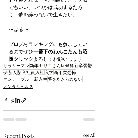
でもいい、いつかは成功するだろ
う。夢を諦めないで生きたい。
〜はる〜
ブログ村ランキングにも参加してい
るのでぜひ
一番下のわんこたんも応
援クリック
よろしくお願いします。
サラリーマン
新年
サザエさん症候群
新卒
憂鬱
夢
新人
新入社員
入社
入学
新年度
恐怖
マンデーブルー
新入生
夢をあきらめない
メンタルヘルス
Recent Posts
See All