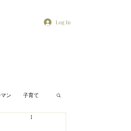
Log In
Home
About
Contact
TikTok feed
Twitter
ーマン
子育て
間関係
日本文化