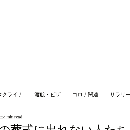
ウクライナ
渡航・ビザ
コロナ関連
サラリ
22
1 min read
健康
メンタルヘルス
ロンドン生活
人
の葬式に出れない人たち