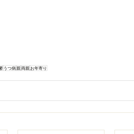
鬱
うつ病
親
両親
お年寄り