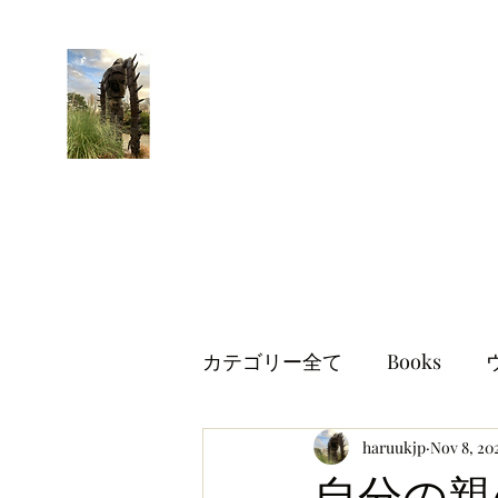
はるブログ
独り歩き浪人の詩
HARU
カテゴリー全て
Books
世界情勢
haruukjp
イギリス生活
Nov 8, 20
自分の親