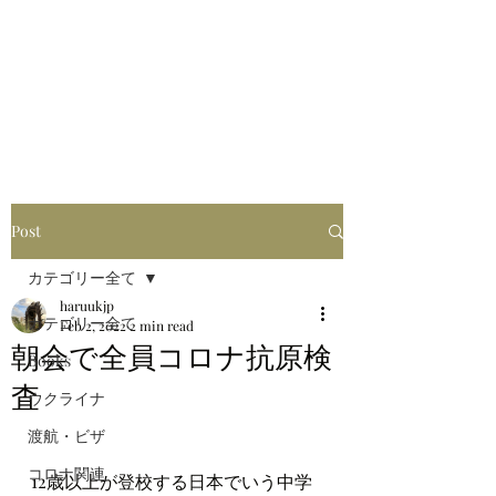
はるブログ
独り歩き浪人の詩
HARU
Post
カテゴリー全て
haruukjp
カテゴリー全て
Feb 2, 2022
2 min read
朝会で全員コロナ抗原検
Books
査
ウクライナ
渡航・ビザ
コロナ関連
12歳以上が登校する日本でいう中学