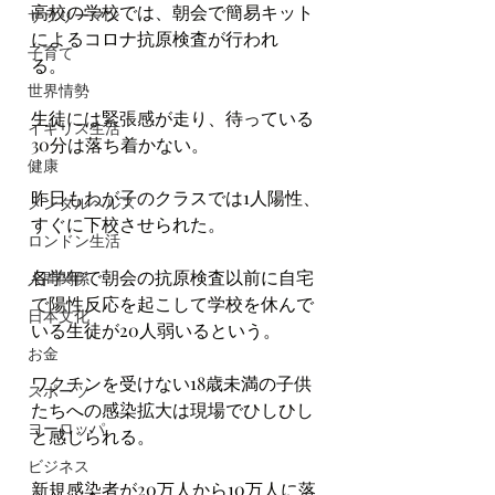
高校の学校では、朝会で簡易キット
サラリーマン
によるコロナ抗原検査が行われ
子育て
る。　
世界情勢
生徒には緊張感が走り、待っている
イギリス生活
30分は落ち着かない。　
健康
昨日もわが子のクラスでは1人陽性、
メンタルヘルス
すぐに下校させられた。
ロンドン生活
各学年で朝会の抗原検査以前に自宅
人間関係
で陽性反応を起こして学校を休んで
日本文化
いる生徒が20人弱いるという。
お金
ワクチンを受けない18歳未満の子供
スポーツ
たちへの感染拡大は現場でひしひし
ヨーロッパ
と感じられる。
ビジネス
新規感染者が20万人から10万人に落