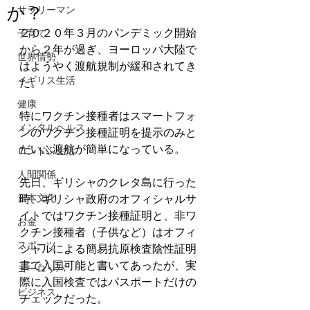
か？
サラリーマン
２０２０年３月のパンデミック開始
子育て
から２年が過ぎ、ヨーロッパ大陸で
世界情勢
はようやく渡航規制が緩和されてき
イギリス生活
た。
健康
特にワクチン接種者はスマートフォ
メンタルヘルス
ンのワクチン接種証明を提示のみと
だいぶ渡航が簡単になっている。
ロンドン生活
人間関係
先日、ギリシャのクレタ島に行った
日本文化
時、ギリシャ政府のオフィシャルサ
イトではワクチン接種証明と、非ワ
お金
クチン接種者（子供など）はオフィ
スポーツ
シャルによる簡易抗原検査陰性証明
書で入国可能と書いてあったが、実
ヨーロッパ
際に入国検査ではパスポートだけの
ビジネス
チェックだった。