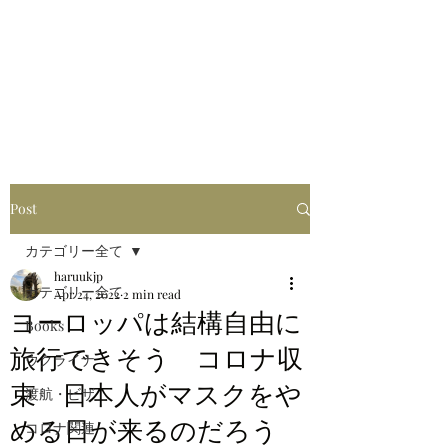
はるブログ
独り歩き浪人の詩
HARU
Post
カテゴリー全て
haruukjp
カテゴリー全て
Apr 24, 2022
2 min read
ヨーロッパは結構自由に
Books
旅行できそう コロナ収
ウクライナ
束 日本人がマスクをや
渡航・ビザ
める日が来るのだろう
コロナ関連