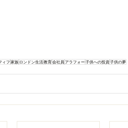
フィフ
家族
ロンドン生活
教育
会社員
アラフォー
子供への投資
子供の夢