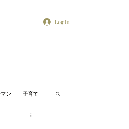
Log In
Home
About
Contact
TikTok feed
Twitter
ーマン
子育て
間関係
日本文化