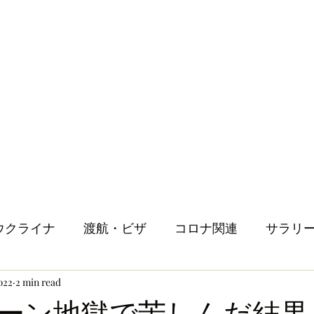
ウクライナ
渡航・ビザ
コロナ関連
サラリ
022
2 min read
健康
メンタルヘルス
ロンドン生活
人
ーン地獄で苦しんだ結果