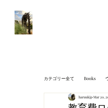
はるブログ
独り歩き浪人の詩
HARU
カテゴリー全て
Books
世界情勢
haruukjp
イギリス生活
Mar 20, 2
教育費ロ