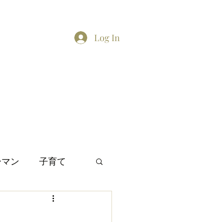
Log In
Home
About
Contact
TikTok feed
Twitter
ーマン
子育て
間関係
日本文化