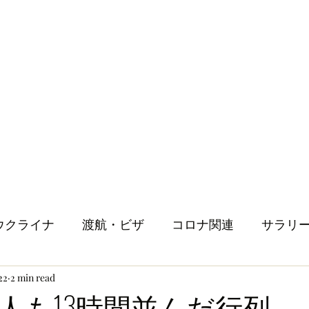
ウクライナ
渡航・ビザ
コロナ関連
サラリ
22
2 min read
健康
メンタルヘルス
ロンドン生活
人
人も13時間並んだ行列