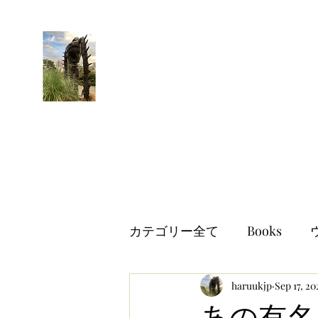
はるブログ
独り歩き浪人の詩
HARU
カテゴリー全て
Books
世界情勢
haruukjp
イギリス生活
Sep 17, 20
あの有名