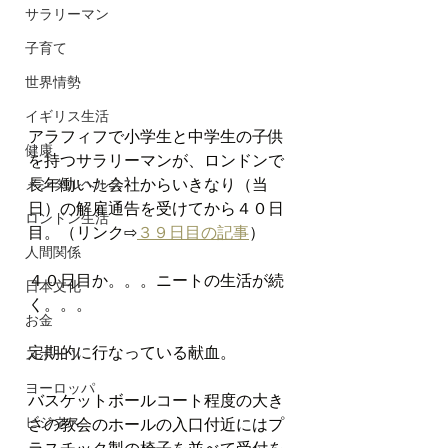
サラリーマン
子育て
世界情勢
イギリス生活
アラフィフで小学生と中学生の子供
健康
を持つサラリーマンが、ロンドンで
長年働いた会社からいきなり（当
メンタルヘルス
日）の解雇通告を受けてから４０日
ロンドン生活
目。（リンク⇨
３９日目の記事
）
人間関係
４０日目か。。。ニートの生活が続
日本文化
く。。。
お金
定期的に行なっている献血。
スポーツ
ヨーロッパ
バスケットボールコート程度の大き
ビジネス
さの教会のホールの入口付近にはプ
ラスチック製の椅子を並べて受付を