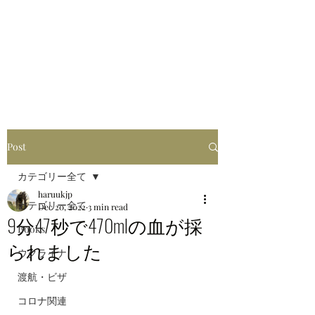
はるブログ
独り歩き浪人の詩
HARU
Post
カテゴリー全て
haruukjp
カテゴリー全て
Dec 20, 2022
3 min read
9分47秒で470mlの血が採
Books
られました
ウクライナ
渡航・ビザ
コロナ関連