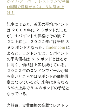
か？ パブ、バー、レストランで今後 
1 年間で価格がさらに ６% 引き上
げ！
記事によると、英国の平均パイント
は ２００８年に ２.３ポンドだった
が、１パイントの価格はその後 ７
２% 上昇し、２０２２年には平均 ３.
９５ ポンドとなった。
finder.com
 に
よると、ロンドンでは、１パイント
の平均価格は ５.５ ポンドとはるか
に高く、価格は上昇し続けている。
２０２２年のロンドンでビールが最
も高いところでは８ポンドの価格設
定になっているが、来年はさらなる
６％の上昇で８.４８ポンドの予想と
なっている。
光熱費、食費価格の高騰でレストラ