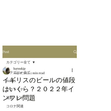
はるブログ
独り歩き浪人の詩
HARU
Post
カテゴリー全て
haruukjp
カテゴリー全て
Aug 18, 2022
2 min read
イギリスのビールの値段
Books
はいくら？２０２２年イ
ウクライナ
ンフレ問題
渡航・ビザ
コロナ関連