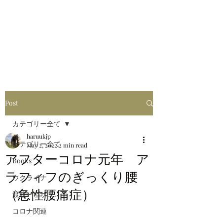
はるブログ
独り歩き浪人の詩
HARU
Post
カテゴリー全て
haruukjp
カテゴリー全て
May 2, 2022
2 min read
アフターコロナ元年 ア
Books
ラフィフのぎっくり腰
ウクライナ
（急性腰痛症）
渡航・ビザ
コロナ関連