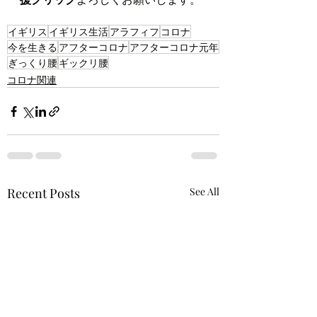
イギリス
イギリス生活
アラフィフ
コロナ
今を生きる
アフターコロナ
アフターコロナ元年
ぎっくり腰
ギックリ腰
コロナ関連
Recent Posts
See All