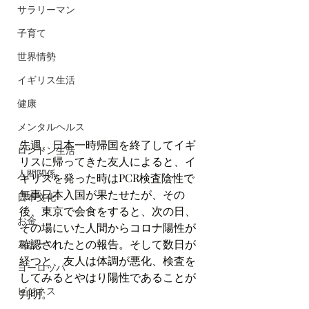
サラリーマン
子育て
世界情勢
イギリス生活
健康
メンタルヘルス
先週、日本一時帰国を終了してイギ
ロンドン生活
リスに帰ってきた友人によると、イ
人間関係
ギリスを発った時はPCR検査陰性で
無事日本入国が果たせたが、その
日本文化
後、東京で会食をすると、次の日、
お金
その場にいた人間からコロナ陽性が
確認されたとの報告。そして数日が
スポーツ
経つと、友人は体調が悪化、検査を
ヨーロッパ
してみるとやはり陽性であることが
ビジネス
判明。