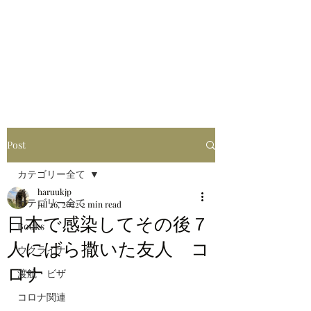
はるブログ
独り歩き浪人の詩
HARU
Post
カテゴリー全て
haruukjp
カテゴリー全て
Jul 26, 2022
2 min read
日本で感染してその後７
Books
人にばら撒いた友人 コ
ウクライナ
ロナ
渡航・ビザ
コロナ関連