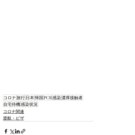
コロナ
旅行
日本
帰国
PCR
感染
濃厚接触者
自宅待機
感染状況
コロナ関連
渡航・ビザ