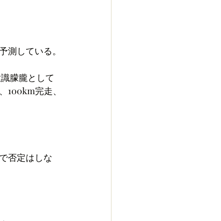
予測している。
意識朦朧として
100km完走、
で否定はしな