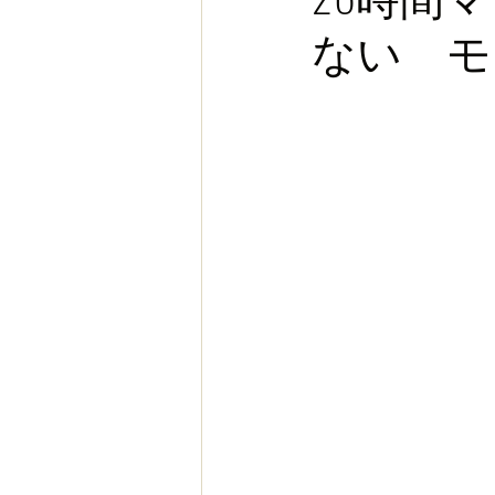
ない モ
お金
スポーツ
ヨー