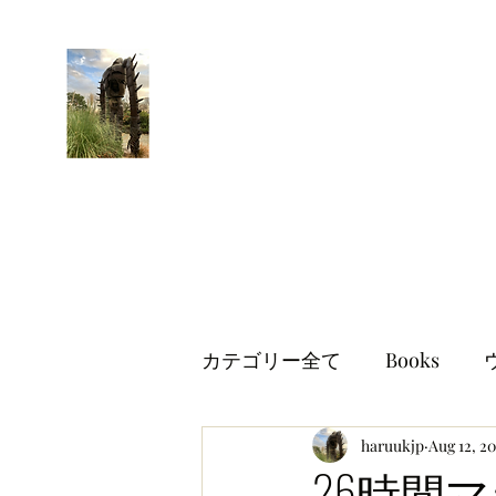
はるブログ
独り歩き浪人の詩
HARU
カテゴリー全て
Books
世界情勢
haruukjp
イギリス生活
Aug 12, 2
26時間