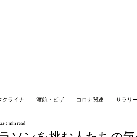
ウクライナ
渡航・ビザ
コロナ関連
サラリ
022
2 min read
健康
メンタルヘルス
ロンドン生活
人
マラソンを挑む人たちの