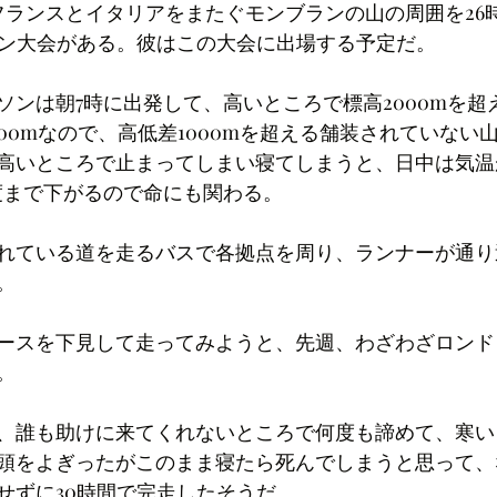
フランスとイタリアをまたぐモンブランの山の周囲を26
ラソン大会がある。彼はこの大会に出場する予定だ。
ソンは朝7時に出発して、高いところで標高2000mを超
00mなので、高低差1000mを超える舗装されていない
高いところで止まってしまい寝てしまうと、日中は気温
度まで下がるので命にも関わる。
れている道を走るバスで各拠点を周り、ランナーが通り
。
ースを下見して走ってみようと、先週、わざわざロンド
。
、誰も助けに来てくれないところで何度も諦めて、寒い
頭をよぎったがこのまま寝たら死んでしまうと思って、
せずに30時間で完走したそうだ。