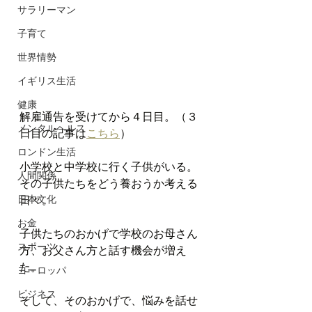
サラリーマン
子育て
世界情勢
イギリス生活
健康
解雇通告を受けてから４日目。（３
メンタルヘルス
日目の記事は
こちら
）
ロンドン生活
小学校と中学校に行く子供がいる。
人間関係
その子供たちをどう養おうか考える
日々。
日本文化
お金
子供たちのおかげで学校のお母さん
スポーツ
方、お父さん方と話す機会が増え
た。
ヨーロッパ
ビジネス
そして、そのおかげで、悩みを話せ