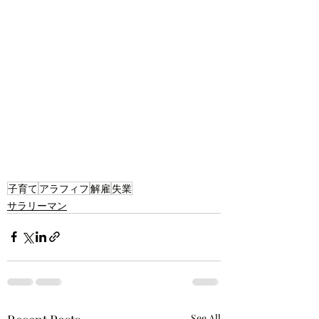
子育て
アラフィフ
解雇
失業
サラリーマン
See All