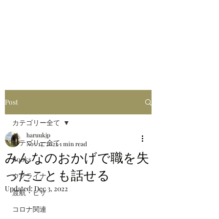
はるブログ
独り歩き浪人の詩
HARU
Post
カテゴリー全て
haruukjp
カテゴリー全て
Nov 14, 2022
1 min read
みんなのおかげで職を失
Books
ったことも話せる
ウクライナ
Updated:
Dec 3, 2022
渡航・ビザ
コロナ関連