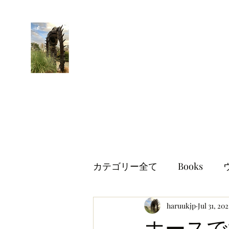
はるブログ
独り歩き浪人の詩
HARU
カテゴリー全て
Books
世界情勢
haruukjp
イギリス生活
Jul 31, 20
ホースで