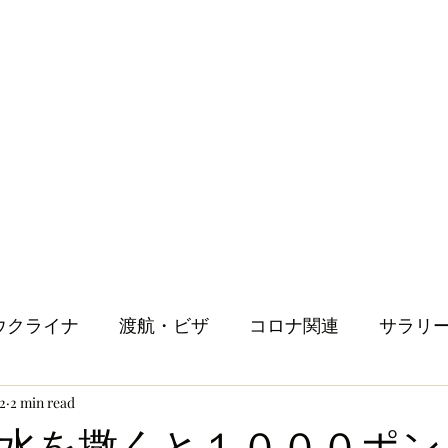
ウクライナ
渡航・ビザ
コロナ関連
サラリ
22
2 min read
健康
メンタルヘルス
ロンドン生活
人
水を撒くと１０００ポン