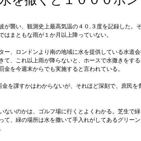
ロッパ
ビジネス
波が襲い、観測史上最高気温の４０.３度を記録した。
ではまともな雨が１か月以上降っていない。
ター、ロンドンより南の地域に水を提供している水道会
きて、これ以上雨が降らないと、ホースで水撒きをする
罰金を今週末からでも実施すると言われている。
罰金を課すかはわからないが、それほど深刻で、庶民を
いないのかは、ゴルフ場に行くとよくわかる。芝生で緑
って、緑の場所は水を撒いて手入れがしてあるグリーン
。