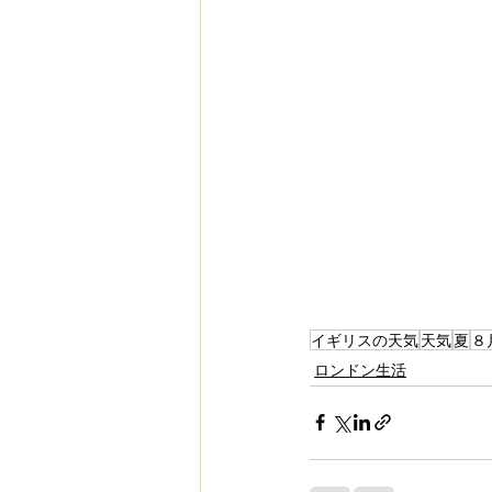
イギリスの天気
天気
夏
８
ロンドン生活