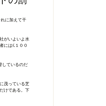
それに加えて干
社がいよいよ水
者には£１００
脅しているのだ
に茂っている芝
だけである。下