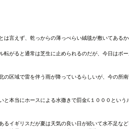
とは言えず、乾っからの薄っぺらい絨毯が敷いてあるか
ル転がると通常は芝生に止められるのだが、今日はボー
北の区域で雷を伴う雨が降っているらしいが、今の所南
いと本当にホースによる水撒きで罰金£１０００という
あるイギリスだが夏は天気の良い日が続いて水不足など