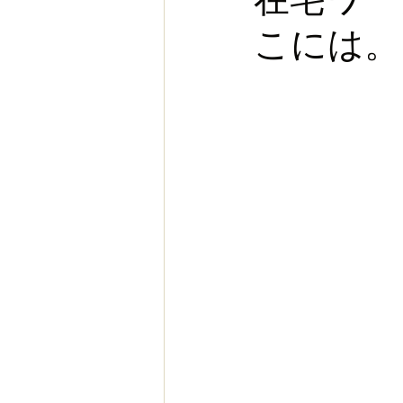
こには。
お金
スポーツ
ヨー