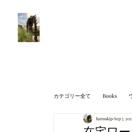
はるブログ
独り歩き浪人の詩
HARU
カテゴリー全て
Books
世界情勢
haruukjp
イギリス生活
Sep 7, 202
在宅ワー