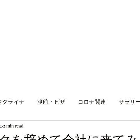
ウクライナ
渡航・ビザ
コロナ関連
サラリ
2
2 min read
健康
メンタルヘルス
ロンドン生活
人
クを辞めて会社に来てみ