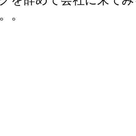
。。
ロッパ
ビジネス