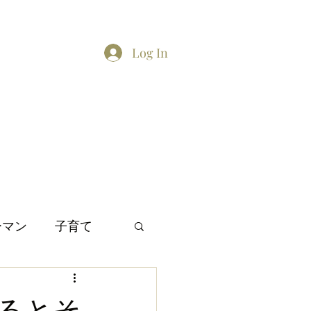
Log In
Home
About
Contact
TikTok feed
Twitter
ーマン
子育て
間関係
日本文化
るとそ