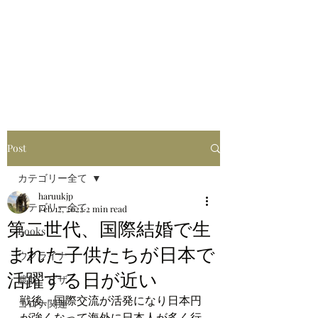
はるブログ
独り歩き浪人の詩
HARU
Post
カテゴリー全て
haruukjp
カテゴリー全て
Feb 12, 2022
2 min read
第二世代、国際結婚で生
Books
まれた子供たちが日本で
ウクライナ
活躍する日が近い
渡航・ビザ
戦後、国際交流が活発になり日本円
コロナ関連
が強くなって海外に日本人が多く行