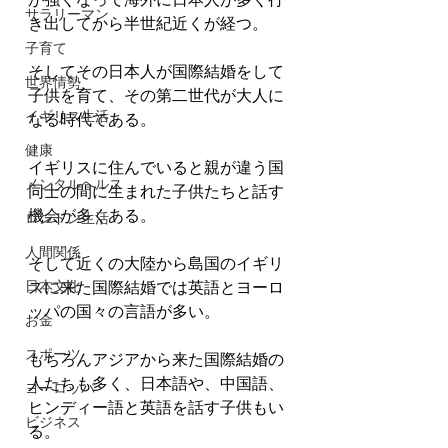
サラリーマン
き出してから半世紀近くが経つ。
子育て
そしてその日本人が国際結婚をして
世界情勢
子供を育て、その第二世代が大人に
イギリス生活
なる時代である。
健康
イギリスに住んでいると親が違う国
メンタルヘルス
同士の間に生まれた子供たちと話す
機会が多くある。
ロンドン生活
人間関係
そして近くの大陸から島国のイギリ
日本文化
スに来た国際結婚では英語とヨーロ
ッパの国々の言語が多い。
お金
スポーツ
もちろんアジアから来た国際結婚の
人たちも多く、日本語や、中国語、
ヨーロッパ
ヒンディー語と英語を話す子供もい
ビジネス
る。